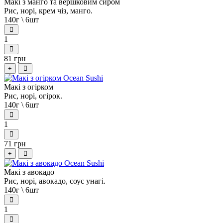
Макі з манго та вершковим сиром
Рис, норі, крем чіз, манго.
140г \ 6шт
1
81 грн
+
Макі з огірком
Рис, норі, огірок.
140г \ 6шт
1
71 грн
+
Макі з авокадо
Рис, норі, авокадо, соус унагі.
140г \ 6шт
1