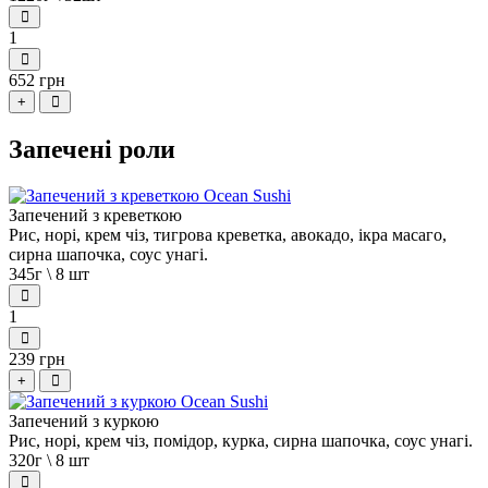
1
652 грн
+
Запечені роли
Запечений з креветкою
Рис, норі, крем чіз, тигрова креветка, авокадо, ікра масаго,
сирна шапочка, соус унагі.
345г \ 8 шт
1
239 грн
+
Запечений з куркою
Рис, норі, крем чіз, помідор, курка, сирна шапочка, соус унагі.
320г \ 8 шт