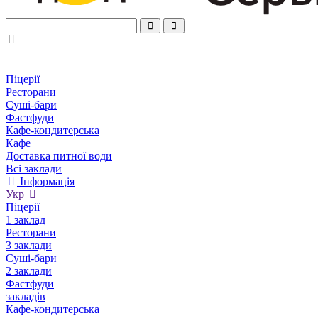
Піцерії
Ресторани
Суші-бари
Фастфуди
Кафе-кондитерська
Кафе
Доставка питної води
Всі заклади
Інформація
Укр
Піцерії
1 заклад
Ресторани
3 заклади
Суші-бари
2 заклади
Фастфуди
закладів
Кафе-кондитерська