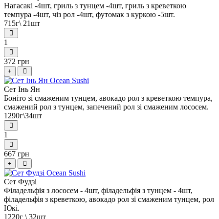
Нагасакі -4шт, гриль з тунцем -4шт, гриль з креветкою
темпура -4шт, чіз рол -4шт, футомак з куркою -5шт.
715г\ 21шт
1
372 грн
+
Сет Інь Ян
Боніто зі смаженим тунцем, авокадо рол з креветкою темпура,
смажений рол з тунцем, запечений рол зі смаженим лососем.
1290г\34шт
1
667 грн
+
Сет Фудзі
Філадельфія з лососем - 4шт, філадельфія з тунцем - 4шт,
філадельфія з креветкою, авокадо рол зі смаженим тунцем, рол
Юкі.
1220г \ 32шт