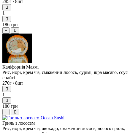
285г \ 8шт
1
186 грн
+
Каліфорнія Маямі
Рис, норі, крем чіз, смажений лосось, сурімі, ікра масаго, соус
спайсі.
270г \ 8шт
1
180 грн
+
Гриль з лососем
Рис, норі, крем чіз, авокадо, смажений лосось, лосось гриль,