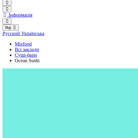
Інформація
Укр
Русский
Українська
Mixfood
Всі заклади
Суші-бари
Ocean Sushi