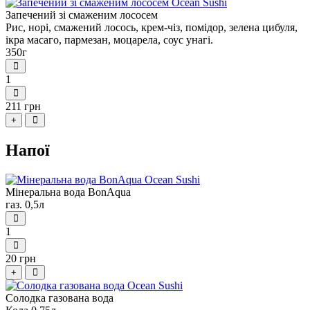
Запечений зі смаженим лососем
Рис, норі, смажений лосось, крем-чіз, помідор, зелена цибуля,
ікра масаго, пармезан, моцарела, соус унагі.
350г
1
211 грн
+
Напої
Мінеральна вода BonAqua
газ. 0,5л
1
20 грн
+
Солодка газована вода