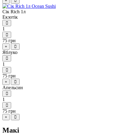
+
Сік Rich 1л
Екзотік
1
75 грн
+
Яблуко
1
75 грн
+
Апельсин
1
75 грн
+
Макі