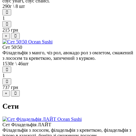
соус унагі, соус спайсі.
290г \ 8 шт
1
215 грн
+
Сет 50\50
Філадельфія з манго, чіз рол, авокадо рол з омлетом, смажений
з лососем та креветкою, запечений з куркою.
1530г \ 46шт
1
737 грн
+
Сети
Сет Філадельфія ЛАЙТ
Філадельфія з лососем, філадельфія з креветкою, філадельфія з
ікрою в кунжуті, боніто зі смаженим лососем.