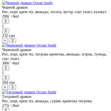
Чорний дракон
Рис, норі, крем чіз, авокадо, лосось, вугор, соус унагі, кунжут.
290г \ 8шт
1
232 грн
+
Червоний дракон
Рис, норі, крем чіз, тигрова креветка, авокадо, огірок, тунець,
соус унагі.
300г \ 8шт
1
204 грн
+
Тигровий дракон
Рис, норі, крем чіз, авокадо, сурімі, креветка тигрова.
275г \ 8шт