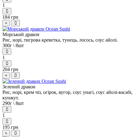
1
184 грн
+
Морський дракон
Рис, норі, тигрова креветка, тунець, лосось, соус айолі.
300г \ 8шт
1
204 грн
+
Зелений дракон
Рис, норі, крем чіз, огірок, вугор, соус унагі, соус айолі-васабі,
кунжут.
290г \ 8шт
1
195 грн
+