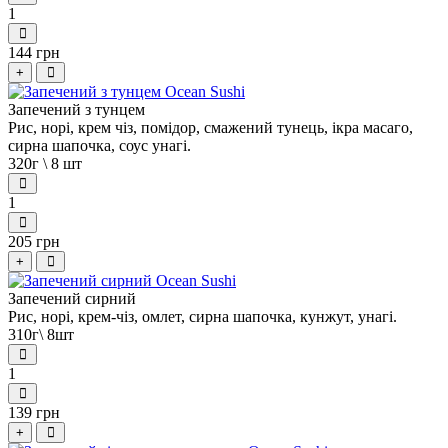
1
144 грн
+
Запечений з тунцем
Рис, норі, крем чіз, помідор, смажений тунець, ікра масаго,
сирна шапочка, соус унагі.
320г \ 8 шт
1
205 грн
+
Запечений сирний
Рис, норі, крем-чіз, омлет, сирна шапочка, кунжут, унагі.
310г\ 8шт
1
139 грн
+