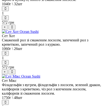
1040г \ 32шт
1
572 грн
+
Сет Хот
Смажений рол зі смаженим лососем, запечений рол з
креветкою, запечений рол з куркою.
1060г \ 26шт
1
572 грн
+
Сет Мікс
Філадельфія з вугрем, філадельфія з лососем, зелений дракон,
каліфорнія з креветкою, чіз рол з копченим лососем,
каліфорнія зі смаженим лососем.
1750г \ 48шт