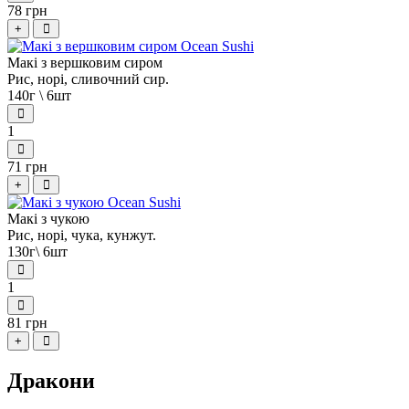
78 грн
+
Макі з вершковим сиром
Рис, норі, сливочний сир.
140г \ 6шт
1
71 грн
+
Макі з чукою
Рис, норі, чука, кунжут.
130г\ 6шт
1
81 грн
+
Дракони