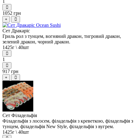
1
1052 грн
+
Сет Дракаріс
Гриль рол з тунцем, вогняний дракон, тигровий дракон,
зелений дракон, чорний дракон.
1425г \ 40шт
1
917 грн
+
Сет Філадельфія
Філадельфія з лососем, філадельфія з креветкою, філадельфія з
тунцем, філадельфія New Style, філадельфія з вугрем.
1425г \ 40шт