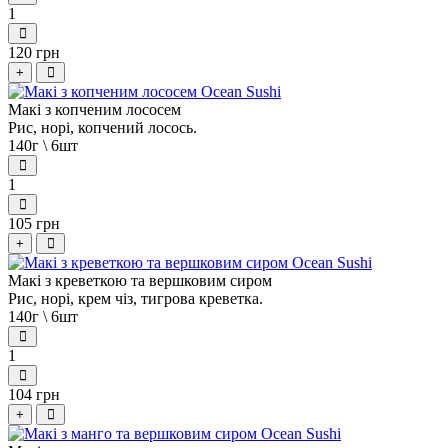
1
120 грн
+
Макі з копченим лососем
Рис, норі, копчений лосось.
140г \ 6шт
1
105 грн
+
Макі з креветкою та вершковим сиром
Рис, норі, крем чіз, тигрова креветка.
140г \ 6шт
1
104 грн
+