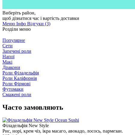
Виберіть район
,
щоб дізнатися час і вартість доставки
Меню
Інфо
Відгуки (3)
Розділи меню
Популярне
Сети
Запечені роли
Напої
Макі
Дракони
Роли Філадельфія
Роли Каліфорнія
Роли Фірмові
Футомаки
Смажені роли
Часто замовляють
Філадельфія New Style
Рис, норі, крем чіз, ікра масаго, авокадо, лосось, пармезан.