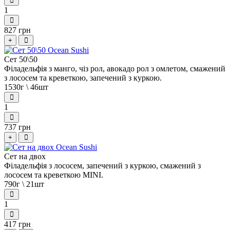
1
827 грн
+
Сет 50\50
Філадельфія з манго, чіз рол, авокадо рол з омлетом, смажений
з лососем та креветкою, запечений з куркою.
1530г \ 46шт
1
737 грн
+
Сет на двох
Філадельфія з лососем, запечений з куркою, смажений з
лососем та креветкою MINI.
790г \ 21шт
1
417 грн