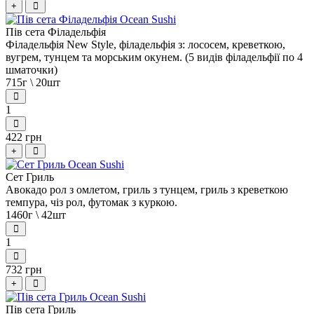
+
Пів сета Філадельфія
Філадельфія New Style, філадельфія з: лососем, креветкою,
вугрем, тунцем та морським окунем. (5 видів філадельфії по 4
шматочки)
715г \ 20шт
1
422 грн
+
Сет Гриль
Авокадо рол з омлетом, гриль з тунцем, гриль з креветкою
темпура, чіз рол, футомак з куркою.
1460г \ 42шт
1
732 грн
+
Пів сета Гриль