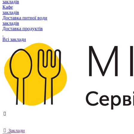
закладів
Кафе
закладів
Доставка питної води
закладів
Доставка продуктів
Всі заклади
Заклади