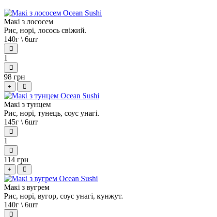
Макі з лососем
Рис, норі, лосось свіжий.
140г \ 6шт
1
98 грн
+
Макі з тунцем
Рис, норі, тунець, соус унагі.
145г \ 6шт
1
114 грн
+
Макі з вугрем
Рис, норі, вугор, соус унагі, кунжут.
140г \ 6шт