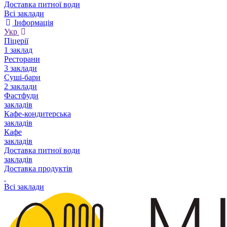
Доставка питної води
Всі заклади
Інформація
Укр
Піцерії
1 заклад
Ресторани
3 заклади
Суші-бари
2 заклади
Фастфуди
закладів
Кафе-кондитерська
закладів
Кафе
закладів
Доставка питної води
закладів
Доставка продуктів
Всі заклади