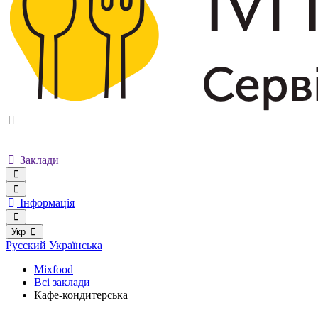
Заклади
Інформація
Укр
Русский
Українська
Mixfood
Всі заклади
Кафе-кондитерська