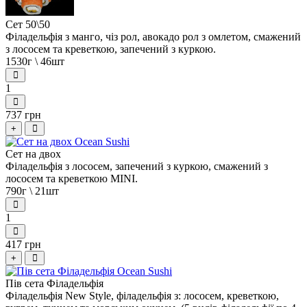
Сет 50\50
Філадельфія з манго, чіз рол, авокадо рол з омлетом, смажений
з лососем та креветкою, запечений з куркою.
1530г \ 46шт
1
737 грн
+
Сет на двох
Філадельфія з лососем, запечений з куркою, смажений з
лососем та креветкою MINI.
790г \ 21шт
1
417 грн
+
Пів сета Філадельфія
Філадельфія New Style, філадельфія з: лососем, креветкою,