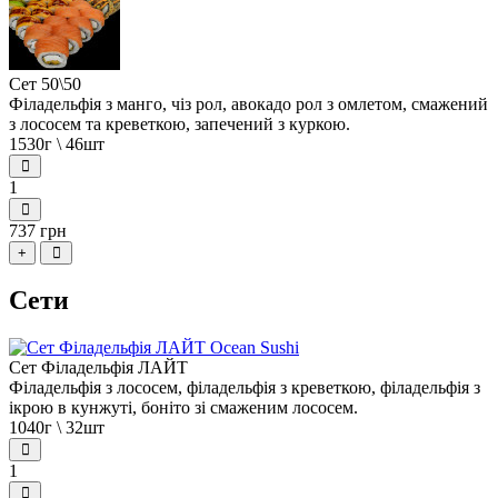
Сет 50\50
Філадельфія з манго, чіз рол, авокадо рол з омлетом, смажений
з лососем та креветкою, запечений з куркою.
1530г \ 46шт
1
737 грн
+
Сети
Сет Філадельфія ЛАЙТ
Філадельфія з лососем, філадельфія з креветкою, філадельфія з
ікрою в кунжуті, боніто зі смаженим лососем.
1040г \ 32шт
1