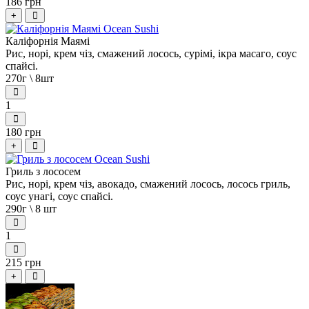
186 грн
+
Каліфорнія Маямі
Рис, норі, крем чіз, смажений лосось, сурімі, ікра масаго, соус
спайсі.
270г \ 8шт
1
180 грн
+
Гриль з лососем
Рис, норі, крем чіз, авокадо, смажений лосось, лосось гриль,
соус унагі, соус спайсі.
290г \ 8 шт
1
215 грн
+