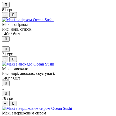
81 грн
+
Макі з огірком
Рис, норі, огірок.
140г \ 6шт
1
71 грн
+
Макі з авокадо
Рис, норі, авокадо, соус унагі.
140г \ 6шт
1
78 грн
+
Макі з вершковим сиром