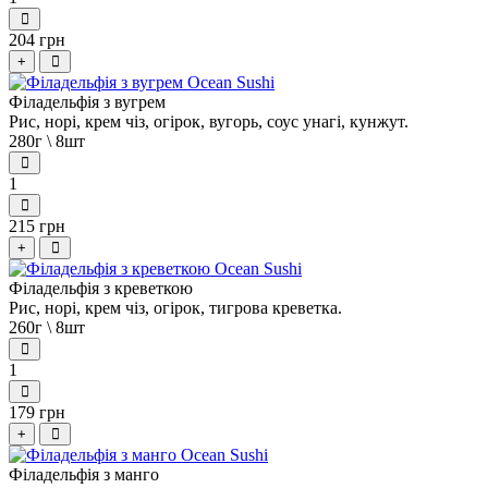
204 грн
+
Філадельфія з вугрем
Рис, норі, крем чіз, огірок, вугорь, соус унагі, кунжут.
280г \ 8шт
1
215 грн
+
Філадельфія з креветкою
Рис, норі, крем чіз, огірок, тигрова креветка.
260г \ 8шт
1
179 грн
+
Філадельфія з манго