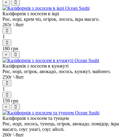
+
Каліфорнія з лососем в ікрі
Рис, норі, крем чіз, огірок, лосось, ікра масаго.
265г \ 8шт
1
180 грн
+
Каліфорнія з лососем в кунжуті
Рис, норі, огірок, авокадо, лосось, кунжут, майонез.
250г \ 8шт
1
159 грн
+
Каліфорнія з лососем та тунцем
Рис, норі, лосось, тунець, огірок, авокадо, помідор, ікра
масаго, соус унагі, соус айолі.
260г \ 8шт