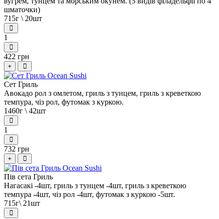
вугрем, тунцем та морським окунем. (5 видів філадельфії по 4
шматочки)
715г \ 20шт
1
422 грн
+
Сет Гриль
Авокадо рол з омлетом, гриль з тунцем, гриль з креветкою
темпура, чіз рол, футомак з куркою.
1460г \ 42шт
1
732 грн
+
Пів сета Гриль
Нагасакі -4шт, гриль з тунцем -4шт, гриль з креветкою
темпура -4шт, чіз рол -4шт, футомак з куркою -5шт.
715г\ 21шт