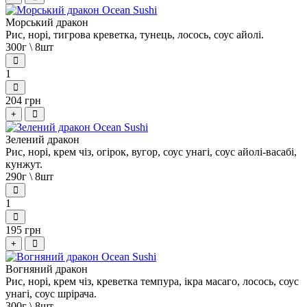
Морський дракон
Рис, норі, тигрова креветка, тунець, лосось, соус айолі.
300г \ 8шт
1
204 грн
+
Зелений дракон
Рис, норі, крем чіз, огірок, вугор, соус унагі, соус айолі-васабі,
кунжут.
290г \ 8шт
1
195 грн
+
Вогняний дракон
Рис, норі, крем чіз, креветка темпура, ікра масаго, лосось, соус
унагі, соус шрірача.
300г \ 8шт