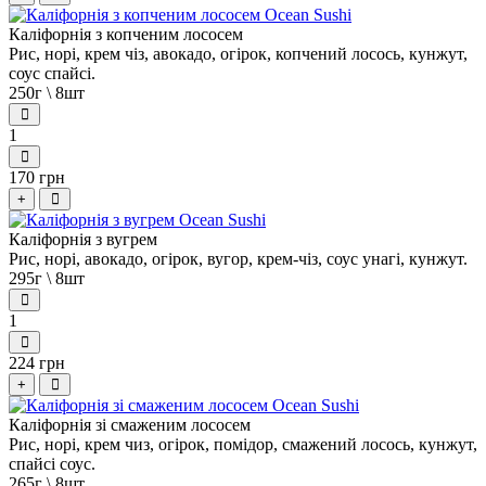
Каліфорнія з копченим лососем
Рис, норі, крем чіз, авокадо, огірок, копчений лосось, кунжут,
соус спайсі.
250г \ 8шт
1
170 грн
+
Каліфорнія з вугрем
Рис, норі, авокадо, огірок, вугор, крем-чіз, соус унагі, кунжут.
295г \ 8шт
1
224 грн
+
Каліфорнія зі смаженим лососем
Рис, норі, крем чиз, огірок, помідор, смажений лосось, кунжут,
спайсі соус.
265г \ 8шт