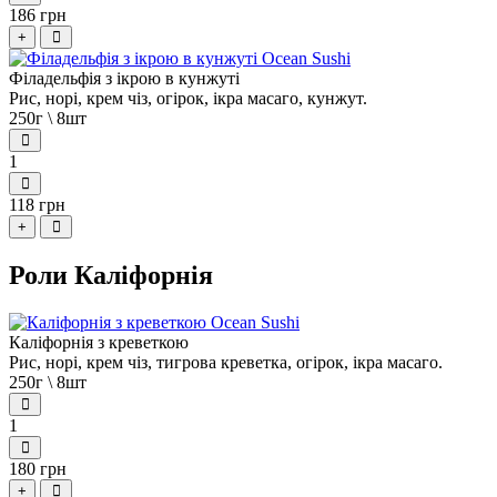
186 грн
+
Філадельфія з ікрою в кунжуті
Рис, норі, крем чіз, огірок, ікра масаго, кунжут.
250г \ 8шт
1
118 грн
+
Роли Каліфорнія
Каліфорнія з креветкою
Рис, норі, крем чіз, тигрова креветка, огірок, ікра масаго.
250г \ 8шт
1
180 грн
+