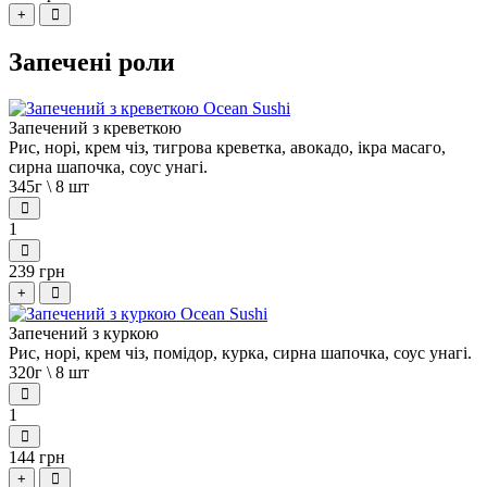
+
Запечені роли
Запечений з креветкою
Рис, норі, крем чіз, тигрова креветка, авокадо, ікра масаго,
сирна шапочка, соус унагі.
345г \ 8 шт
1
239 грн
+
Запечений з куркою
Рис, норі, крем чіз, помідор, курка, сирна шапочка, соус унагі.
320г \ 8 шт
1
144 грн
+