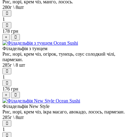
Рис, норі, крем чіз, манго, лосось.
280г \ 8шт
1
178 грн
+
Філадельфія з тунцем
Рис, норі, крем чіз, огірок, тунець, соус солодкий чілі,
пармезан.
285г \ 8 шт
1
176 грн
+
Філадельфія New Style
Рис, норі, крем чіз, ікра масаго, авокадо, лосось, пармезан.
285г \ 8шт
1