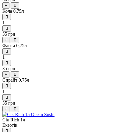
+
Кола 0,75л
1
35 грн
+
Фанта 0,75л
1
35 грн
+
Спрайт 0,75л
1
35 грн
+
Сік Rich 1л
Екзотік