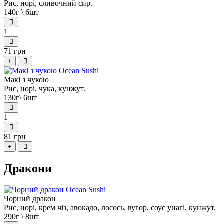
Рис, норі, сливочний сир.
140г \ 6шт
1
71 грн
+
Макі з чукою
Рис, норі, чука, кунжут.
130г\ 6шт
1
81 грн
+
Дракони
Чорний дракон
Рис, норі, крем чіз, авокадо, лосось, вугор, соус унагі, кунжут.
290г \ 8шт