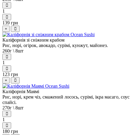
1
139 грн
+
Каліфорнія зі сніжним крабом
Рис, норі, огірок, авокадо, сурімі, кунжут, майонез.
260г \ 8шт
1
123 грн
+
Каліфорнія Маямі
Рис, норі, крем чіз, смажений лосось, сурімі, ікра масаго, соус
спайсі.
270г \ 8шт
1
180 грн