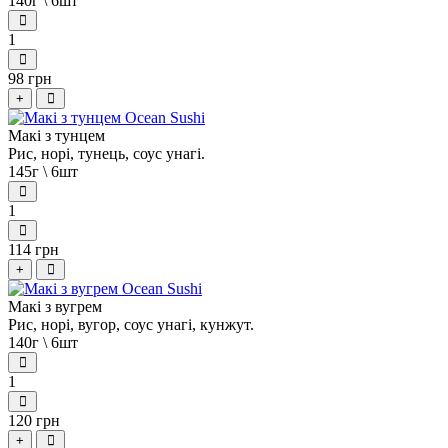
140г \ 6шт
1
98 грн
+
Макі з тунцем
Рис, норі, тунець, соус унагі.
145г \ 6шт
1
114 грн
+
Макі з вугрем
Рис, норі, вугор, соус унагі, кунжут.
140г \ 6шт
1
120 грн
+