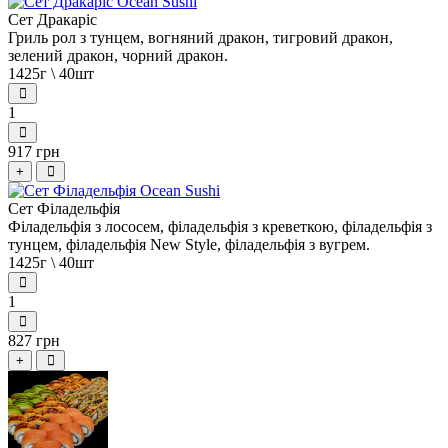
Сет Дракаріс
Гриль рол з тунцем, вогняний дракон, тигровий дракон,
зелений дракон, чорний дракон.
1425г \ 40шт
1
917 грн
+
Сет Філадельфія
Філадельфія з лососем, філадельфія з креветкою, філадельфія з
тунцем, філадельфія New Style, філадельфія з вугрем.
1425г \ 40шт
1
827 грн
+