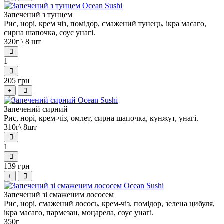
Запечений з тунцем
Рис, норі, крем чіз, помідор, смажений тунець, ікра масаго,
сирна шапочка, соус унагі.
320г \ 8 шт
1
205 грн
+
Запечений сирний
Рис, норі, крем-чіз, омлет, сирна шапочка, кунжут, унагі.
310г\ 8шт
1
139 грн
+
Запечений зі смаженим лососем
Рис, норі, смажений лосось, крем-чіз, помідор, зелена цибуля,
ікра масаго, пармезан, моцарела, соус унагі.
350г