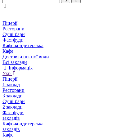
Піцерії
Ресторани
Суші-бари
Фастфуди
Кафе-кондитерська
Кафе
Доставка питної води
Всі заклади
Інформація
Укр
Піцерії
1 заклад
Ресторани
3 заклади
Суші-бари
2 заклади
Фастфуди
закладів
Кафе-кондитерська
закладів
Кафе