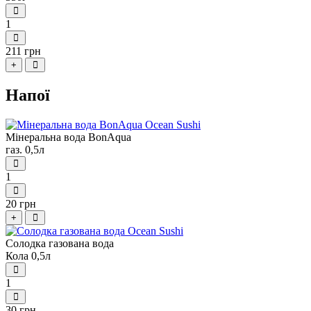
1
211 грн
+
Напої
Мінеральна вода BonAqua
газ. 0,5л
1
20 грн
+
Солодка газована вода
Кола 0,5л
1
30 грн