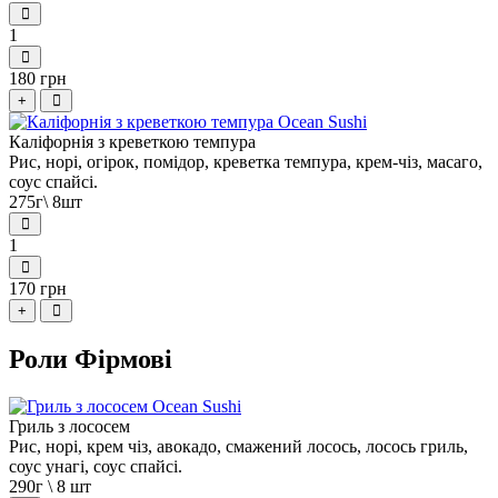
1
180 грн
+
Каліфорнія з креветкою темпура
Рис, норі, огірок, помідор, креветка темпура, крем-чіз, масаго,
соус спайсі.
275г\ 8шт
1
170 грн
+
Роли Фірмові
Гриль з лососем
Рис, норі, крем чіз, авокадо, смажений лосось, лосось гриль,
соус унагі, соус спайсі.
290г \ 8 шт