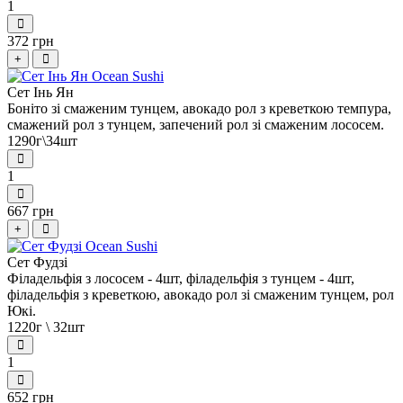
1
372 грн
+
Сет Інь Ян
Боніто зі смаженим тунцем, авокадо рол з креветкою темпура,
смажений рол з тунцем, запечений рол зі смаженим лососем.
1290г\34шт
1
667 грн
+
Сет Фудзі
Філадельфія з лососем - 4шт, філадельфія з тунцем - 4шт,
філадельфія з креветкою, авокадо рол зі смаженим тунцем, рол
Юкі.
1220г \ 32шт
1
652 грн