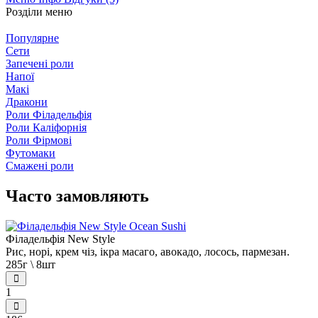
Розділи меню
Популярне
Сети
Запечені роли
Напої
Макі
Дракони
Роли Філадельфія
Роли Каліфорнія
Роли Фірмові
Футомаки
Смажені роли
Часто замовляють
Філадельфія New Style
Рис, норі, крем чіз, ікра масаго, авокадо, лосось, пармезан.
285г \ 8шт
1