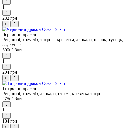
1
232 грн
+
Червоний дракон
Рис, норі, крем чіз, тигрова креветка, авокадо, огірок, тунець,
соус унагі.
300г \ 8шт
1
204 грн
+
Тигровий дракон
Рис, норі, крем чіз, авокадо, сурімі, креветка тигрова.
275г \ 8шт
1
184 грн
+