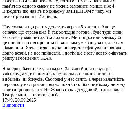
вказано по 4 кожного смаку, тобто 8 штук. А наскільки я
памʼятаю одного смаку не можна замовити менше ніж 4.
Виходить що навіть по їхньому ЗМІНЕНОМУ чеку ми
недоотримали ще 2 хінкалі.
Нам сказали що решту довезуть через 45 хвилин. Але це
означає що страва вже й так холодна готова і буде туди сюди
кататися у машині далі холодніти. Ми попросили знижку бо
це повністю їхня провина і свято нам уже зіпсували, але нам
відмовили. Хоча косяків купа: не перетелефонували швидко,
довго везли, не все привезли, і потім ще знову довго очікувати
решту замовлення. ЖАХ
Я вперше бачу таке у закладах. Завжди йшли назустріч
клієнтам, а тут ні помилку нормально не виправили, ні
вибачень, ні бонусів. Сьогодні у нас свято, а через халатність
персоналу настрій зіпсовано повністю. Більше нікому не хочу
радити цю доставку. На Жадова заклад чудовий, а доставка з
Театральної… просто ганьба
17:49, 20.09.2025
Відповісти