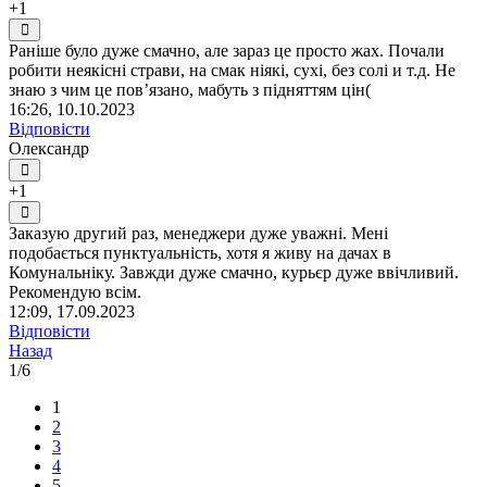
+1
Раніше було дуже смачно, але зараз це просто жах. Почали
робити неякісні страви, на смак ніякі, сухі, без солі и т.д. Не
знаю з чим це повʼязано, мабуть з підняттям цін(
16:26, 10.10.2023
Відповісти
Олександр
+1
Заказую другий раз, менеджери дуже уважні. Мені
подобається пунктуальність, хотя я живу на дачах в
Комунальніку. Завжди дуже смачно, курьєр дуже ввічливий.
Рекомендую всім.
12:09, 17.09.2023
Відповісти
Назад
1/6
1
2
3
4
5