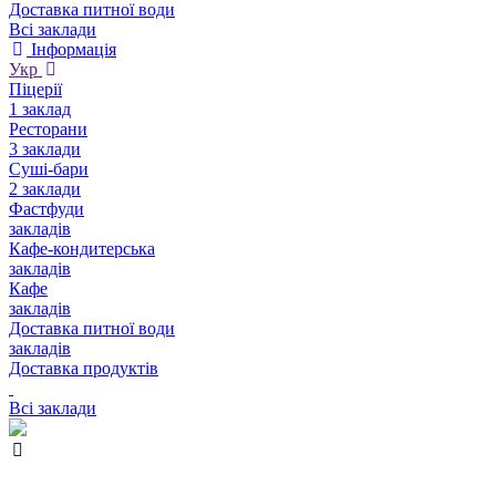
Доставка питної води
Всі заклади
Інформація
Укр
Піцерії
1 заклад
Ресторани
3 заклади
Суші-бари
2 заклади
Фастфуди
закладів
Кафе-кондитерська
закладів
Кафе
закладів
Доставка питної води
закладів
Доставка продуктів
Всі заклади