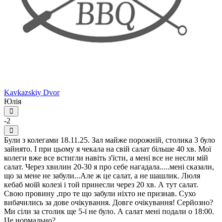
Kavkazskiy Dvor
Юлія
-2
Були з колегами 18.11.25. Зал майже порожній, столика 3 було
зайнято. І при цьому я чекала на свій салат більше 40 хв. Мої
колеги вже все встигли навіть з'їсти, а мені все не несли мій
салат. Через хвилин 20-30 я про себе нагадала.....мені сказали,
що за мене не забули...Але ж це салат, а не шашлик. Люля
кебаб моїй колезі і той принесли через 20 хв. А тут салат.
Свою провину ,про те що забули ніхто не признав. Сухо
вибачились за дове очікування. Довге очікування! Серйозно?
Ми сіли за столик ще 5-ї не було. А салат мені подали о 18:00.
Це нормально?