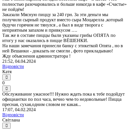
полностью разочаровались и больше никогда в кафе «Счастье»
не пойдём!
Заказали Мясную пиццу за 240 грн. За эти деньги мы
получили сырный продукт вместо сыра Моцарелла ,который
будучи горячим не тянулся , а был в виде творога с
неприятным запахом и привкусом ….
Так же в составе пиццы были указаны грибы ОПЯТА по
итогу у нас оказались в пицце ВЁШЕНКИ.
На наши замечания принесли банку с этикеткой Опята , но в
ней Вешанки - доказать не смогли , фото прикладываю!
Жду объяснения администратора !
21:52, 04.04.2024
Відповісти
Катя
0
Обслуживание ужасное!!! Нужно ждать пока к тебе подойдут
официантки по пол часа, вечно чем-то недовольные! Пицца
пресная, сухая,одним словом не какая...
17:07, 04.02.2024
Відповісти
Світлана