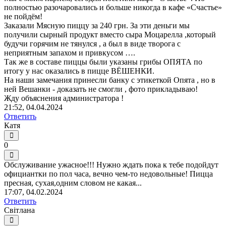
полностью разочаровались и больше никогда в кафе «Счастье»
не пойдём!
Заказали Мясную пиццу за 240 грн. За эти деньги мы
получили сырный продукт вместо сыра Моцарелла ,который
будучи горячим не тянулся , а был в виде творога с
неприятным запахом и привкусом ….
Так же в составе пиццы были указаны грибы ОПЯТА по
итогу у нас оказались в пицце ВЁШЕНКИ.
На наши замечания принесли банку с этикеткой Опята , но в
ней Вешанки - доказать не смогли , фото прикладываю!
Жду объяснения администратора !
21:52, 04.04.2024
Ответить
Катя
0
Обслуживание ужасное!!! Нужно ждать пока к тебе подойдут
официантки по пол часа, вечно чем-то недовольные! Пицца
пресная, сухая,одним словом не какая...
17:07, 04.02.2024
Ответить
Світлана