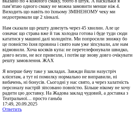
вказано по 4 кожного смаку, тобто 8 штук. А наскільки я
памʼятаю одного смаку не можна замовити менше ніж 4.
Виходить що навіть по їхньому ЗМІНЕНОМУ чеку ми
недоотримали ще 2 хінкалі.
Нам сказали що решту довезуть через 45 хвилин. Але це
означає що страва вже й так холодна готова і буде туди сюди
кататися у машині далі холодніти. Ми попросили знижку бо
це повністю їхня провина і свято нам уже зіпсували, але нам
відмовили. Хоча косяків купа: не перетелефонували швидко,
довго везли, не все привезли, і потім ще знову довго очікувати
решту замовлення. ЖАХ
Я вперше бачу таке у закладах. Завжди йшли назустріч
клієнтам, а тут ні помилку нормально не виправили, ні
вибачень, ні бонусів. Сьогодні у нас свято, а через халатність
персоналу настрій зіпсовано повністю. Більше нікому не хочу
радити цю доставку. На Жадова заклад чудовий, а доставка з
Театральної… просто ганьба
17:49, 20.09.2025
Ответить