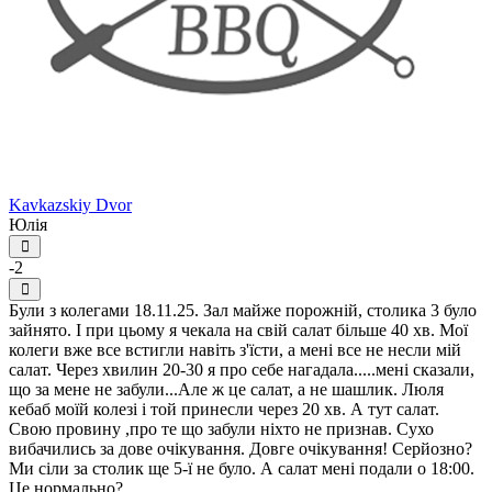
Kavkazskiy Dvor
Юлія
-2
Були з колегами 18.11.25. Зал майже порожній, столика 3 було
зайнято. І при цьому я чекала на свій салат більше 40 хв. Мої
колеги вже все встигли навіть з'їсти, а мені все не несли мій
салат. Через хвилин 20-30 я про себе нагадала.....мені сказали,
що за мене не забули...Але ж це салат, а не шашлик. Люля
кебаб моїй колезі і той принесли через 20 хв. А тут салат.
Свою провину ,про те що забули ніхто не признав. Сухо
вибачились за дове очікування. Довге очікування! Серйозно?
Ми сіли за столик ще 5-ї не було. А салат мені подали о 18:00.
Це нормально?