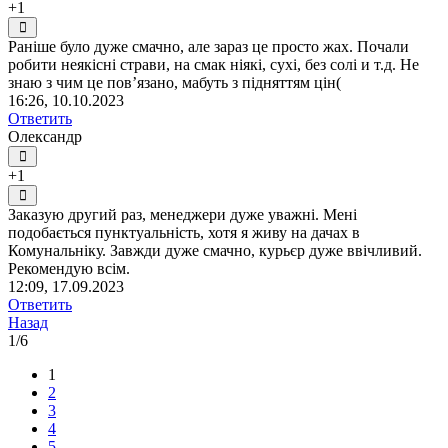
+1
Раніше було дуже смачно, але зараз це просто жах. Почали
робити неякісні страви, на смак ніякі, сухі, без солі и т.д. Не
знаю з чим це повʼязано, мабуть з підняттям цін(
16:26, 10.10.2023
Ответить
Олександр
+1
Заказую другий раз, менеджери дуже уважні. Мені
подобається пунктуальність, хотя я живу на дачах в
Комунальніку. Завжди дуже смачно, курьєр дуже ввічливий.
Рекомендую всім.
12:09, 17.09.2023
Ответить
Назад
1/6
1
2
3
4
5