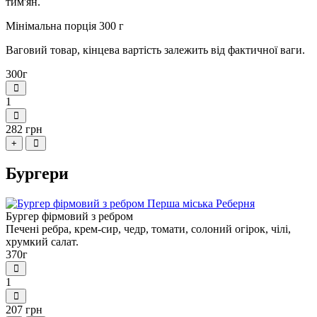
тим'ян.
Мінімальна порція 300 г
Ваговий товар, кінцева вартість залежить від фактичної ваги.
300г
1
282 грн
+
Бургери
Бургер фірмовий з ребром
Печені ребра, крем-сир, чедр, томати, солоний огірок, чілі,
хрумкий салат.
370г
1
207 грн