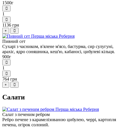
1500г
1
1136 грн
+
Пивний сет
Сухарі з часником, в'ялене м'ясо, бастурма, сир сулугуні,
арахіс, ядро соняшника, кеш'ю, кабаносі, цибулеві кільця.
900г
1
764 грн
+
Салати
Салат з печеним ребром
Ребро печене з карамелізованою цибулею, черрі, картопля
печена, огірок солоний.