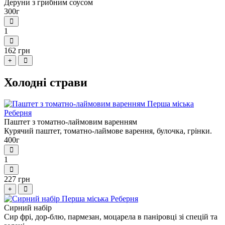
Деруни з грибним соусом
300г
1
162 грн
+
Холодні страви
Паштет з томатно-лаймовим варенням
Курячий паштет, томатно-лаймове варення, булочка, грінки.
400г
1
227 грн
+
Сирний набір
Сир фрі, дор-блю, пармезан, моцарела в паніровці зі спецій та