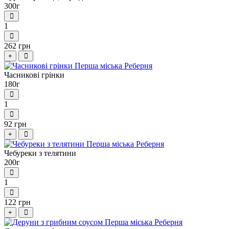
300г
1
262 грн
+
Часникові грінки
180г
1
92 грн
+
Чебуреки з телятини
200г
1
122 грн
+