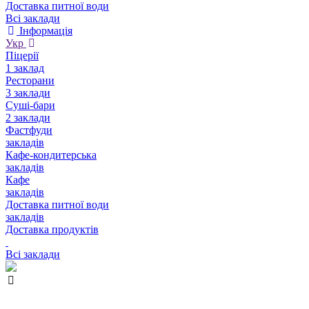
Доставка питної води
Всі заклади
Інформація
Укр
Піцерії
1 заклад
Ресторани
3 заклади
Суші-бари
2 заклади
Фастфуди
закладів
Кафе-кондитерська
закладів
Кафе
закладів
Доставка питної води
закладів
Доставка продуктів
Всі заклади