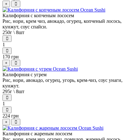
+
Калифорния с копченым лососем
Рис, нори, крем чиз, авокадо, огурец, копченый лосось,
кунжут, соус спайси.
250г \ 8шт
1
170 грн
+
Калифорния с угрем
Рис, нори, авокадо, огурец, угорь, крем-чиз, соус унаги,
кунжут.
295г \ 8шт
1
224 грн
+
Калифорния с жареным лососем
Рис, нори, крем чиз, огурец, помидор, жареный лосось,