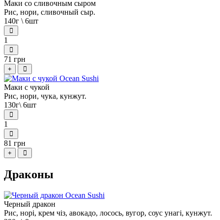
Маки со сливочным сыром
Рис, нори, сливочный сыр.
140г \ 6шт
1
71 грн
+
Маки с чукой
Рис, нори, чука, кунжут.
130г\ 6шт
1
81 грн
+
Драконы
Черный дракон
Рис, норі, крем чіз, авокадо, лосось, вугор, соус унагі, кунжут.