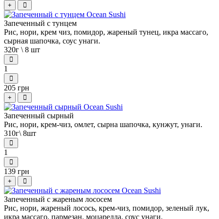
+
Запеченный с тунцем
Рис, нори, крем чиз, помидор, жареный тунец, икра массаго,
сырная шапочка, соус унаги.
320г \ 8 шт
1
205 грн
+
Запеченный сырный
Рис, нори, крем-чиз, омлет, сырна шапочка, кунжут, унаги.
310г\ 8шт
1
139 грн
+
Запеченный с жареным лососем
Рис, нори, жареный лосось, крем-чиз, помидор, зеленый лук,
икра массаго, пармезан, моцарелла, соус унаги.