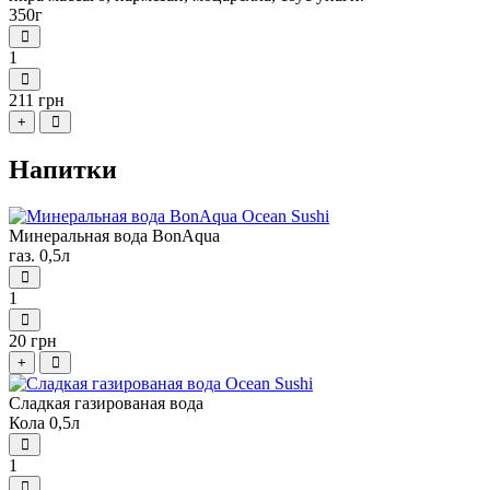
350г
1
211 грн
+
Напитки
Минеральная вода BonAqua
газ. 0,5л
1
20 грн
+
Сладкая газированая вода
Кола 0,5л
1