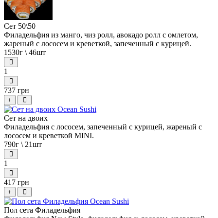
Сет 50\50
Филадельфия из манго, чиз ролл, авокадо ролл с омлетом,
жареный с лососем и креветкой, запеченный с курицей.
1530г \ 46шт
1
737 грн
+
Сет на двоих
Филадельфия с лососем, запеченный с курицей, жареный с
лососем и креветкой MINI.
790г \ 21шт
1
417 грн
+
Пол сета Филадельфия