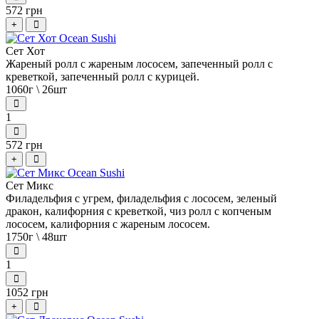
572 грн
+
Сет Хот
Жареный ролл с жареным лососем, запеченный ролл с
креветкой, запеченный ролл с курицей.
1060г \ 26шт
1
572 грн
+
Сет Микс
Филадельфия с угрем, филадельфия с лососем, зеленый
дракон, калифорния с креветкой, чиз ролл с копченым
лососем, калифорния с жареным лососем.
1750г \ 48шт
1
1052 грн
+