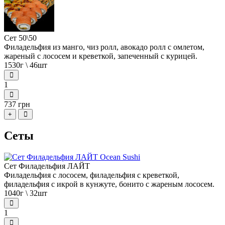
Сет 50\50
Филадельфия из манго, чиз ролл, авокадо ролл с омлетом,
жареный с лососем и креветкой, запеченный с курицей.
1530г \ 46шт
1
737 грн
+
Сеты
Сет Филадельфия ЛАЙТ
Филадельфия с лососем, филадельфия с креветкой,
филадельфия с икрой в кунжуте, бонито с жареным лососем.
1040г \ 32шт
1