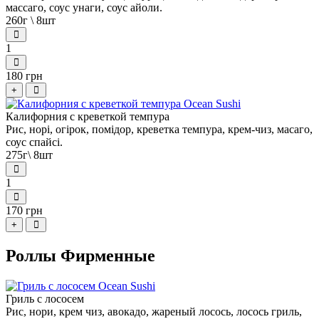
массаго, соус унаги, соус айоли.
260г \ 8шт
1
180 грн
+
Калифорния с креветкой темпура
Рис, норі, огірок, помідор, креветка темпура, крем-чиз, масаго,
соус спайсі.
275г\ 8шт
1
170 грн
+
Роллы Фирменные
Гриль с лососем
Рис, нори, крем чиз, авокадо, жареный лосось, лосось гриль,