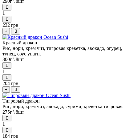
290г \ 8шт
1
232 грн
+
Красный дракон
Рис, нори, крем чиз, тигровая креветка, авокадо, огурец,
тунец, соус унаги.
300г \ 8шт
1
204 грн
+
Тигровый дракон
Рис, нори, крем чиз, авокадо, сурими, креветка тигровая.
275г \ 8шт
1
184 грн