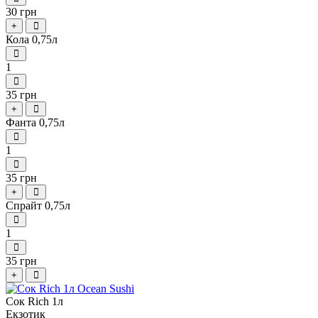
30 грн
+
Кола 0,75л
1
35 грн
+
Фанта 0,75л
1
35 грн
+
Спрайт 0,75л
1
35 грн
+
Сок Rich 1л
Екзотик