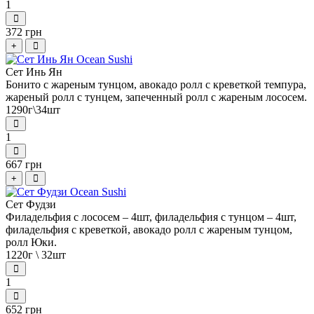
1
372 грн
+
Сет Инь Ян
Бонито с жареным тунцом, авокадо ролл с креветкой темпура,
жареный ролл с тунцем, запеченный ролл с жареным лососем.
1290г\34шт
1
667 грн
+
Сет Фудзи
Филадельфия с лососем – 4шт, филадельфия с тунцом – 4шт,
филадельфия с креветкой, авокадо ролл с жареным тунцом,
ролл Юки.
1220г \ 32шт
1
652 грн