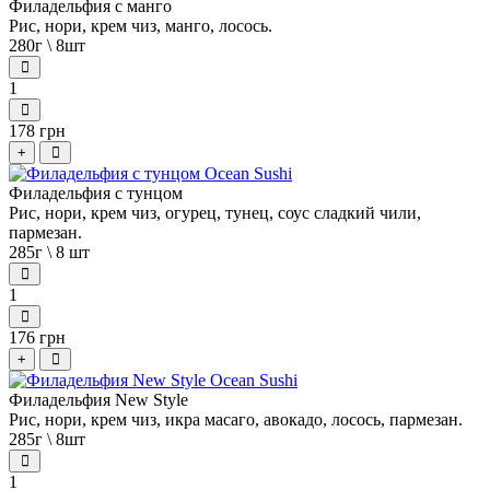
Филадельфия с манго
Рис, нори, крем чиз, манго, лосось.
280г \ 8шт
1
178 грн
+
Филадельфия с тунцом
Рис, нори, крем чиз, огурец, тунец, соус сладкий чили,
пармезан.
285г \ 8 шт
1
176 грн
+
Филадельфия New Style
Рис, нори, крем чиз, икра масаго, авокадо, лосось, пармезан.
285г \ 8шт
1