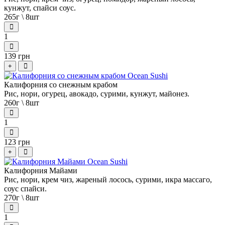
кунжут, спайси соус.
265г \ 8шт
1
139 грн
+
Калифорния со снежным крабом
Рис, нори, огурец, авокадо, сурими, кунжут, майонез.
260г \ 8шт
1
123 грн
+
Калифорния Майами
Рис, нори, крем чиз, жареный лосось, сурими, икра массаго,
соус спайси.
270г \ 8шт
1