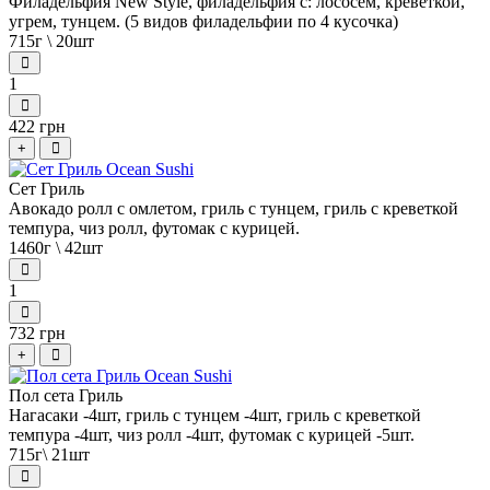
Филадельфия New Style, филадельфия с: лососем, креветкой,
угрем, тунцем. (5 видов филадельфии по 4 кусочка)
715г \ 20шт
1
422 грн
+
Сет Гриль
Авокадо ролл с омлетом, гриль с тунцем, гриль с креветкой
темпура, чиз ролл, футомак с курицей.
1460г \ 42шт
1
732 грн
+
Пол сета Гриль
Нагасаки -4шт, гриль с тунцем -4шт, гриль с креветкой
темпура -4шт, чиз ролл -4шт, футомак с курицей -5шт.
715г\ 21шт