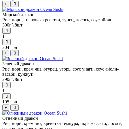
+
Морской дракон
Рис, нори, тигровая креветка, тунец, лосось, соус айоли.
300г \ 8шт
1
204 грн
+
Зеленый дракон
Рис, нори, крем чиз, огурец, угорь, соус унаги, соус айоли-
васаби, кунжут.
290г \ 8шт
1
195 грн
+
Огненный дракон
Рис, нори, крем чиз, креветка темпура, икра массаго, лосось,
соус унаги, соус шрирача.