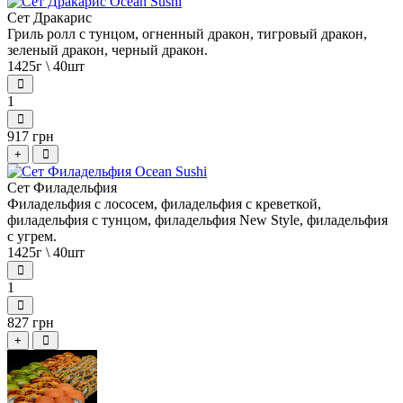
Сет Дракарис
Гриль ролл с тунцом, огненный дракон, тигровый дракон,
зеленый дракон, черный дракон.
1425г \ 40шт
1
917 грн
+
Сет Филадельфия
Филадельфия с лососем, филадельфия с креветкой,
филадельфия с тунцом, филадельфия New Style, филадельфия
с угрем.
1425г \ 40шт
1
827 грн
+