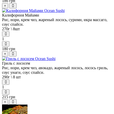
186 грн
+
Калифорния Майами
Рис, нори, крем чиз, жареный лосось, сурими, икра массаго,
соус спайси.
270г \ 8шт
1
180 грн
+
Гриль с лососем
Рис, нори, крем чиз, авокадо, жареный лосось, лосось гриль,
соус унаги, соус спайси.
290г \ 8 шт
1
215 грн
+